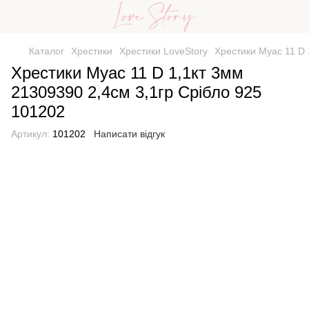
Каталог
Хрестики
Хрестики LoveStory
Хрестики Муас 11 D 
Хрестики Муас 11 D 1,1кт 3мм
21309390 2,4см 3,1гр Срібло 925
101202
Артикул:
101202
Написати відгук