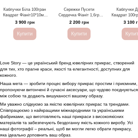
Каблучки Біла 100гран
Сережки Пусети
Каблучки Д
Квадрат Фіаніт10*10мм
Сердечка Фіаніт 1,6гр
Квадрат 100гр
5.2гр срібло 925 101380
срібло 925 101025
4мм 4.0гр ср
3 900 грн
2 200 грн
3 100 
10103
Купити
Купити
Купи
Love Story — це український бренд ювелірних прикрас, створений
для тих, хто прагне краси, якості та елегантності, доступних для
кожного.
Наша мета — зробити процес вибору прикрас простим і приємним,
пропонуючи витончені й сучасні аксесуари, що чудово поєднуються
між собою та додають вишуканості вашому образу.
Ми уважно слідкуємо за якістю ювелірних прикрас та трендами.
Співпрацюємо з найкращими міжнародними та українськими
фабриками, що виготовляють наші прикраси з високоякісних
матеріалів та забезпечують бездоганну якість кожного виробу. Усі
наші фотографії – реальні, щоб ви могли легко обрати прикрасу,
яка ідеально доповнить ваш образ.