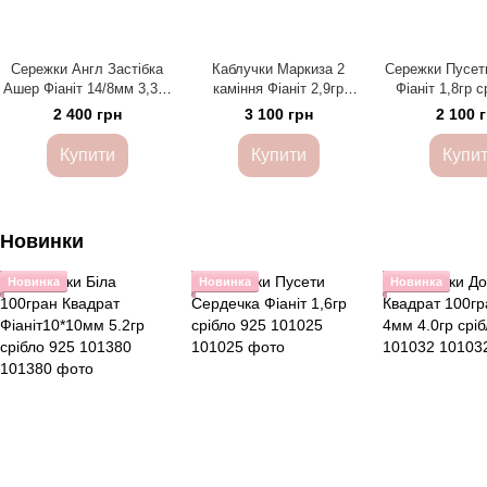
Сережки Англ Застібка
Каблучки Маркиза 2
Сережки Пусет
Ашер Фіаніт 14/8мм 3,3гр
каміння Фіаніт 2,9гр
Фіаніт 1,8гр с
срібло 925 101021
срібло 925 101014
10102
2 400 грн
3 100 грн
2 100 
Купити
Купити
Купи
Новинки
Новинка
Новинка
Новинка