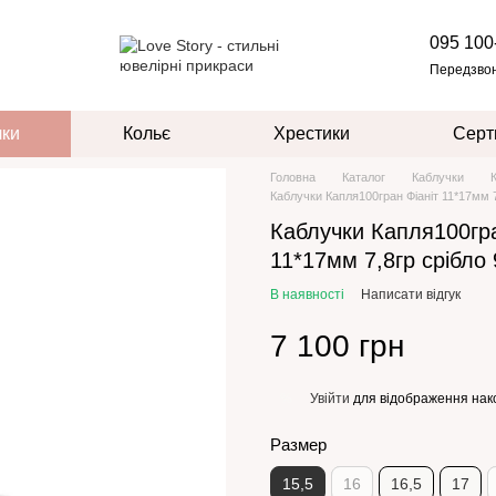
095 100
Передзво
чки
Кольє
Хрестики
Серт
Головна
Каталог
Каблучки
Каблучки Капля100гран Фіаніт 11*17мм 7
Каблучки Капля100гра
11*17мм 7,8гр срібло
В наявності
Написати відгук
7 100 грн
Увійти
для відображення нак
%
Размер
15,5
16
16,5
17