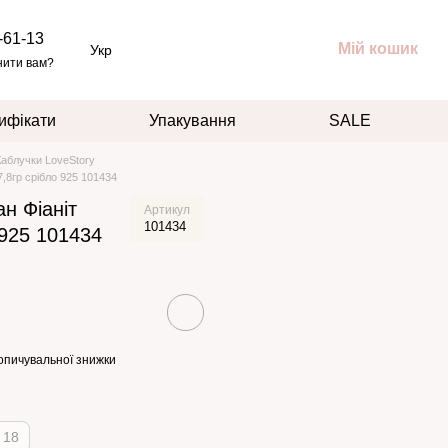
-61-13
Мій кошик
Укр
нити вам?
ифікати
Упакування
SALE
Каблучки LoveStory
,8гр срібло 925 101434
н Фіаніт
Артикул
101434
 925 101434
опичувальної знижки
18