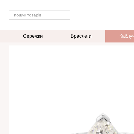
Перейти до основного контенту
Сережки
Браслети
Каблу