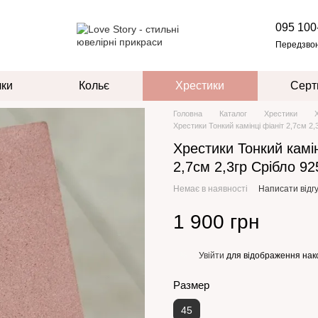
095 100
Передзво
чки
Кольє
Хрестики
Серт
Головна
Каталог
Хрестики
Хрестики Тонкий камінці фіаніт 2,7см 2,
Хрестики Тонкий камін
2,7см 2,3гр Срібло 9
Немає в наявності
Написати відгу
1 900 грн
Увійти
для відображення нак
%
Размер
45