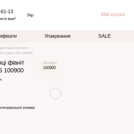
-61-13
Мій кошик
Укр
нити вам?
ифікати
Упакування
SALE
Хрестики LoveStory
3гр Срібло 925 100900
ці фіаніт
Артикул
100900
25 100900
к
опичувальної знижки