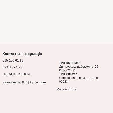
Контактна інформація
095 100-61-13
ТРЦ River Mall
Дніпровська набережна, 12,
093 836-74-56
Київ, 02000
Передзвонити вам?
ТРЦ Gulliver
Спортивна площа, 1a, Київ,
01023
lovestore.ua2018@gmail.com
Мапа проїзду