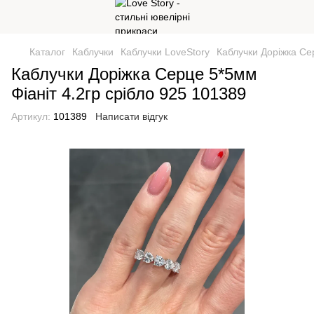
Каталог
Каблучки
Каблучки LoveStory
Каблучки Доріжка Сер
Каблучки Доріжка Серце 5*5мм
Фіаніт 4.2гр срібло 925 101389
Артикул:
101389
Написати відгук