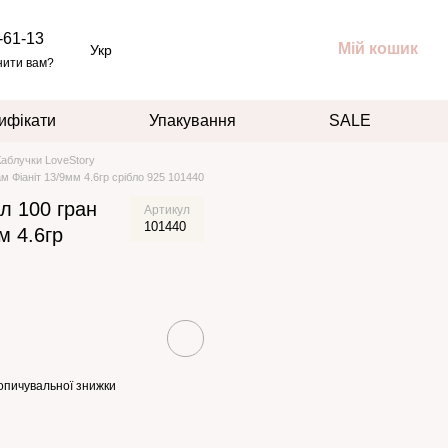
-61-13
Мій кошик
Укр
нити вам?
ифікати
Упакування
SALE
Каблучки LoveStory
 Фіаніт 13/9мм 4.6гр срібло 925 101440
л 100 гран
Артикул
101440
м 4.6гр
опичувальної знижки