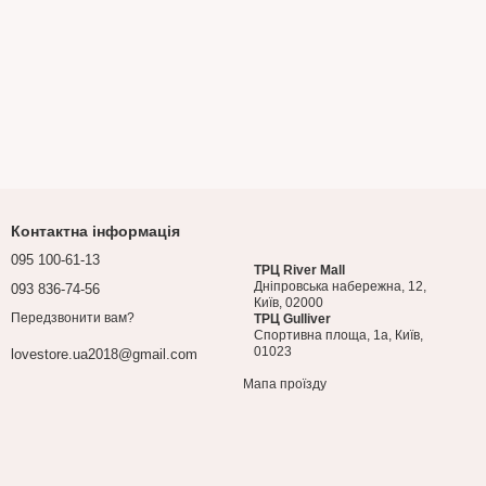
Контактна інформація
095 100-61-13
ТРЦ River Mall
Дніпровська набережна, 12,
093 836-74-56
Київ, 02000
Передзвонити вам?
ТРЦ Gulliver
Спортивна площа, 1a, Київ,
01023
lovestore.ua2018@gmail.com
Мапа проїзду