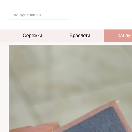
Перейти до основного контенту
Сережки
Браслети
Каблу