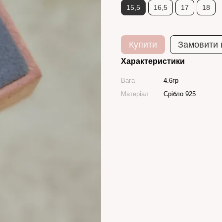
15,5
16,5
17
18
Купити
Замовити
Характеристики
Вага
4.6гр
Матеріал
Срібло 925