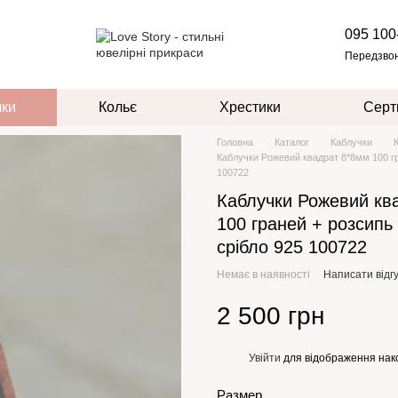
095 100
Передзво
чки
Кольє
Хрестики
Серт
Головна
Каталог
Каблучки
Каблучки Рожевий квадрат 8*8мм 100 гра
100722
Каблучки Рожевий кв
100 граней + розсипь 
срібло 925 100722
Немає в наявності
Написати відгу
2 500 грн
Увійти
для відображення нак
%
Размер