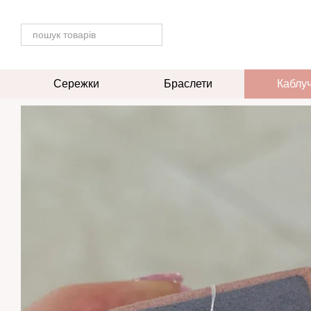
Перейти до основного контенту
Сережки
Браслети
Каблу