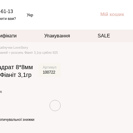
-61-13
Мій кошик
Укр
нити вам?
ифікати
Упакування
SALE
Каблучки LoveStory
ней + розсипь Фіаніт 3,1гр срібло 925
адрат 8*8мм
Артикул
100722
Фіаніт 3,1гр
к
опичувальної знижки