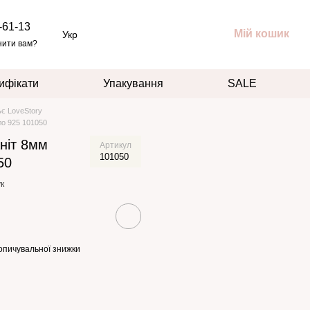
-61-13
Мій кошик
Укр
нити вам?
ифікати
Упакування
SALE
ьє LoveStory
ло 925 101050
аніт 8мм
Артикул
101050
50
к
опичувальної знижки