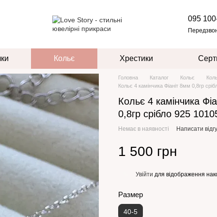
095 100
Передзво
чки
Кольє
Хрестики
Серт
Головна
Каталог
Кольє
Кол
Кольє 4 камінчика Фіаніт 8мм 0,8гр сріб
Кольє 4 камінчика Фі
0,8гр срібло 925 1010
Немає в наявності
Написати відгу
1 500 грн
Увійти
для відображення нак
%
Размер
40-5