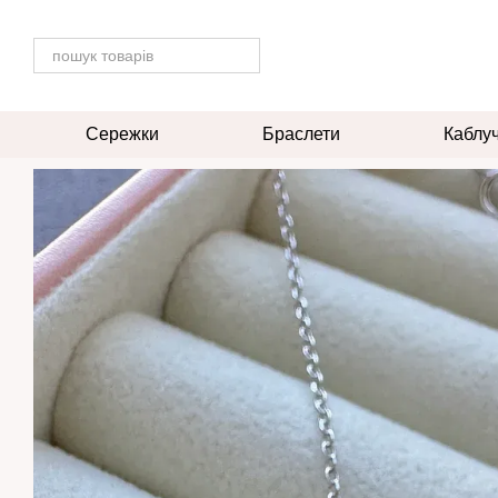
Перейти до основного контенту
Сережки
Браслети
Каблу