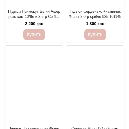
Підвіси Прямокут Білий Ашер
Підвіси Серденько +камінчик
розс кам 10/8мм 2,5гр Срібло
Фіаніт 2,0гр срібло 925 101148
925 101204
2 200 грн
1 800 грн
Купити
Купити
Підвіси Два серденька Фіаніт
Сережки Муас D 1кт 6,5мм