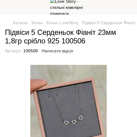
Каталог
Кольє
Кольє LoveStory
Підвіси 5 Серденьок Фіаніт
Підвіси 5 Серденьок Фіаніт 23мм
1,8гр срібло 925 100506
Артикул:
100506
Написати відгук