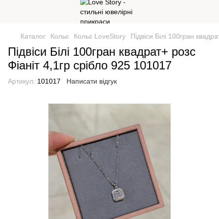
Каталог
Кольє
Кольє LoveStory
Підвіси Білі 100гран квадра
Підвіси Білі 100гран квадрат+ розс
Фіаніт 4,1гр срібло 925 101017
Артикул:
101017
Написати відгук