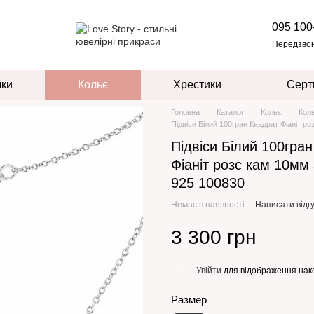
095 100
Передзво
чки
Кольє
Хрестики
Серт
Головна
Каталог
Кольє
Кол
Підвіси Білий 100гран Квадрат Фіаніт ро
Підвіси Білий 100гра
Фіаніт розс кам 10мм 
925 100830
Немає в наявності
Написати відгу
3 300 грн
Увійти
для відображення нак
%
Размер