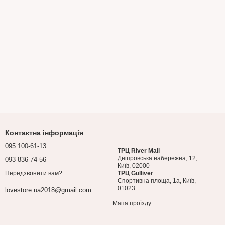
Контактна інформація
095 100-61-13
ТРЦ River Mall
Дніпровська набережна, 12,
093 836-74-56
Київ, 02000
Передзвонити вам?
ТРЦ Gulliver
Спортивна площа, 1a, Київ,
01023
lovestore.ua2018@gmail.com
Мапа проїзду