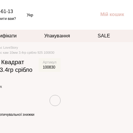
-61-13
Мій кошик
Укр
нити вам?
ифікати
Упакування
SALE
ьє LoveStory
зс кам 10мм 3.4гр срібло 925 100830
н Квадрат
Артикул
100830
3.4гр срібло
к
опичувальної знижки