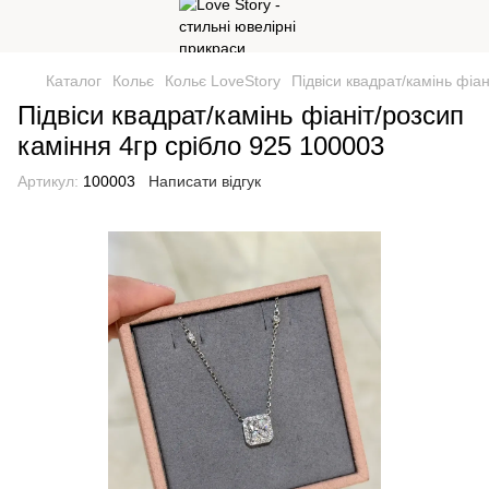
Каталог
Кольє
Кольє LoveStory
Підвіси квадрат/камінь фіа
Підвіси квадрат/камінь фіаніт/розсип
каміння 4гр срібло 925 100003
Артикул:
100003
Написати відгук