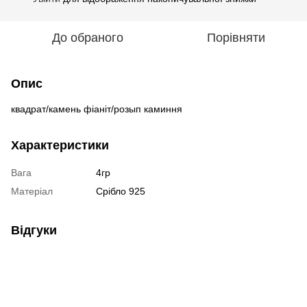
До обраного
Порівняти
Опис
квадрат/камень фіаніт/розып каминня
Характеристики
Вага
4гр
Матеріал
Срібло 925
Відгуки