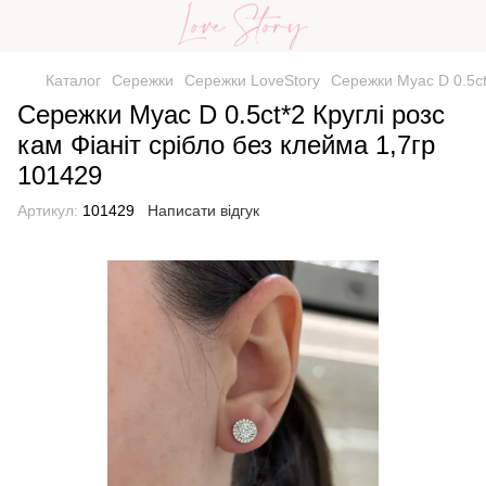
Каталог
Сережки
Сережки LoveStory
Сережки Муас D 0.5ct*
Сережки Муас D 0.5ct*2 Круглі розс
кам Фіаніт срібло без клейма 1,7гр
101429
Артикул:
101429
Написати відгук