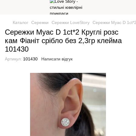
Каталог
Сережки
Сережки LoveStory
Сережки Муас D 1ct*2
Сережки Муас D 1ct*2 Круглі розс
кам Фіаніт срібло без 2,3гр клейма
101430
Артикул:
101430
Написати відгук