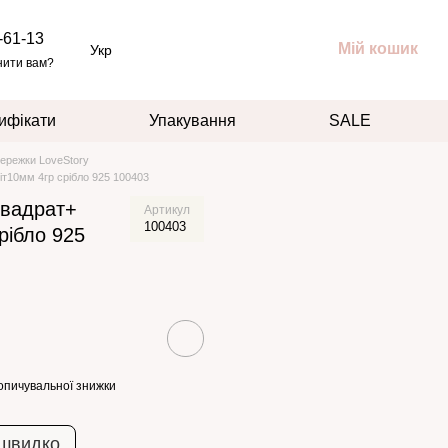
-61-13
Мій кошик
Укр
нити вам?
ифікати
Упакування
SALE
ережки LoveStory
іт10мм 4гр срібло 925 100403
квадрат+
Артикул
100403
рібло 925
опичувальної знижки
 швидко