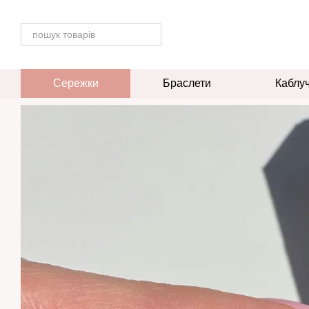
Перейти до основного контенту
Сережки
Браслети
Каблу