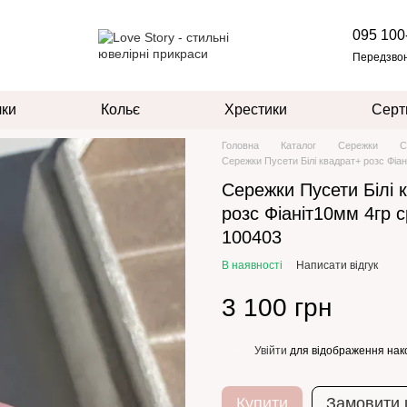
095 100
Передзво
чки
Кольє
Хрестики
Серт
Головна
Каталог
Сережки
С
Сережки Пусети Білі квадрат+ розс Фіан
Сережки Пусети Білі 
розс Фіаніт10мм 4гр с
100403
В наявності
Написати відгук
3 100 грн
Увійти
для відображення нак
%
Купити
Замовити