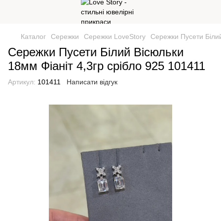
Каталог
Сережки
Сережки LoveStory
Сережки Пусети Білий
Сережки Пусети Білий Вісюльки
18мм Фіаніт 4,3гр срібло 925 101411
Артикул:
101411
Написати відгук