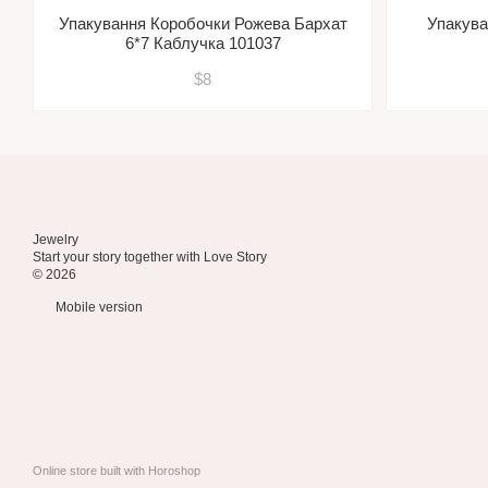
Упакування Коробочки Рожева Бархат
Упакува
6*7 Каблучка 101037
$8
Jewelry
Start your story together with Love Story
© 2026
Mobile version
Online store built with Horoshop