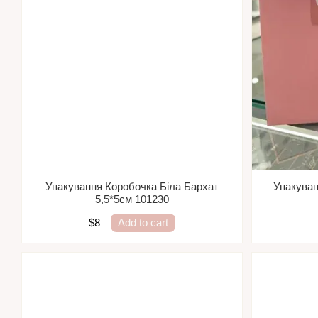
Упакування Коробочка Біла Бархат
Упакуван
5,5*5см 101230
$8
Add to cart