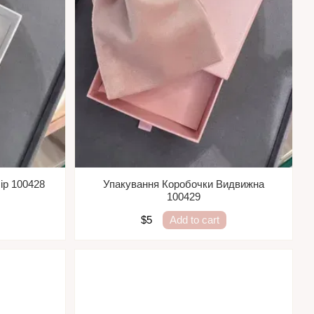
ір 100428
Упакування Коробочки Видвижна
100429
$5
Add to cart