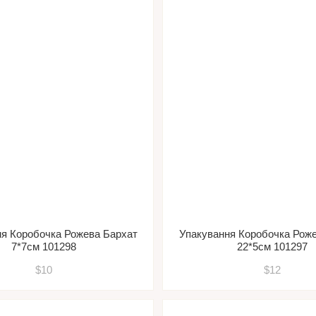
я Коробочка Рожева Бархат
Упакування Коробочка Рож
7*7см 101298
22*5см 101297
$10
$12