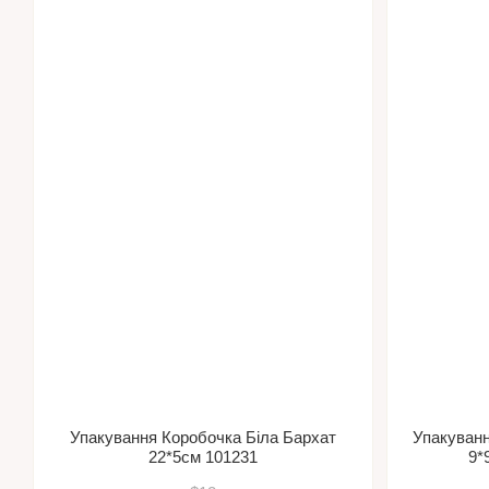
Упакування Коробочка Біла Бархат
Упакуванн
22*5см 101231
9*