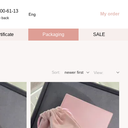
00-61-13
My order
Eng
e back
tificate
Packaging
SALE
Sort:
newer first
View: