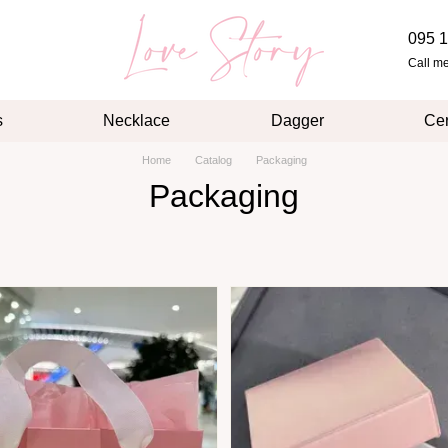
095 1
Call m
s
Necklace
Dagger
Cer
Home
Catalog
Packaging
Packaging