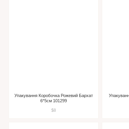
Упакування Коробочка Рожевий Бархат
Упакуванн
6*5см 101299
$8