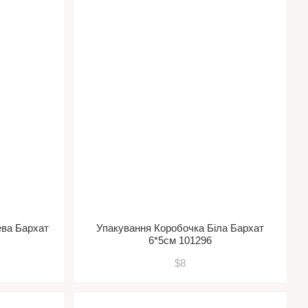
ева Бархат
Упакування Коробочка Біла Бархат
6*5см 101296
$8