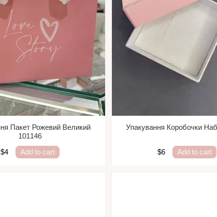
ня Пакет Рожевий Великий
Упакування Коробочки Наб
101146
$4
Add to cart
$6
Add to cart