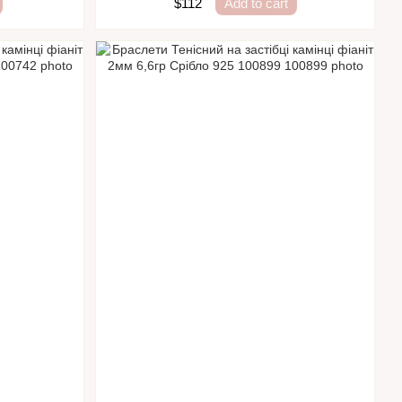
$112
Add to cart