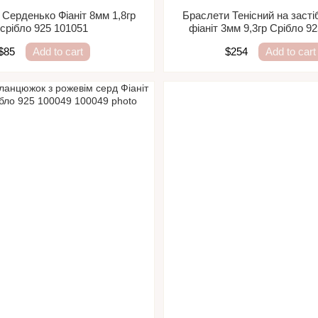
Серденько Фіаніт 8мм 1,8гр
Браслети Тенісний на застіб
срібло 925 101051
фіаніт 3мм 9,3гр Срібло 9
$85
Add to cart
$254
Add to cart