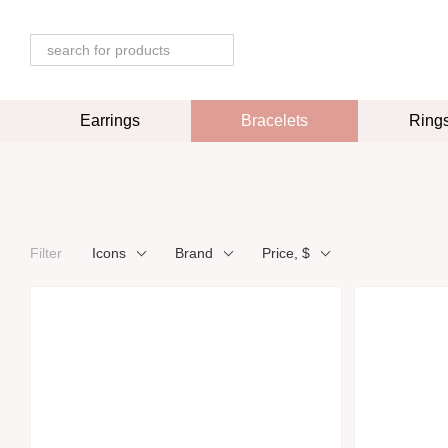
Skip to main content
Earrings
Bracelets
Ring
Filter
Icons
Brand
Price, $