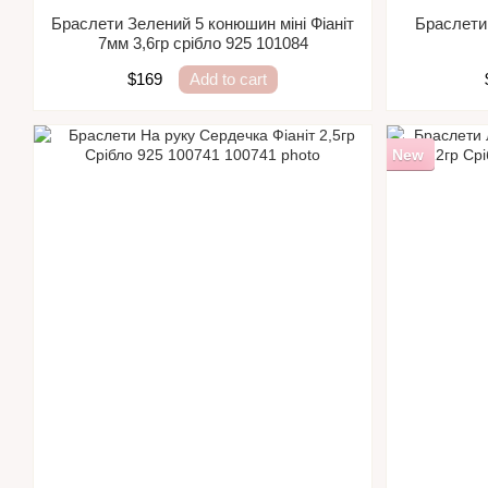
Браслети Зелений 5 конюшин міні Фіаніт
Браслети 
7мм 3,6гр срібло 925 101084
$169
Add to cart
New