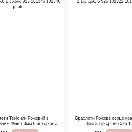
ети Тенісний Рожевий з
Браслети Рожеве серце кра
чем Фіаніт 3мм 6,6гр срібло
8мм 2,1гр срібло 925 1
925 101346