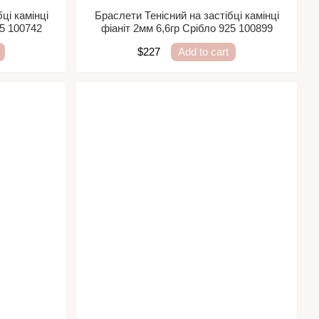
ці камінці
Браслети Тенісний на застібці камінці
25 100742
фіаніт 2мм 6,6гр Срібло 925 100899
$227
Add to cart