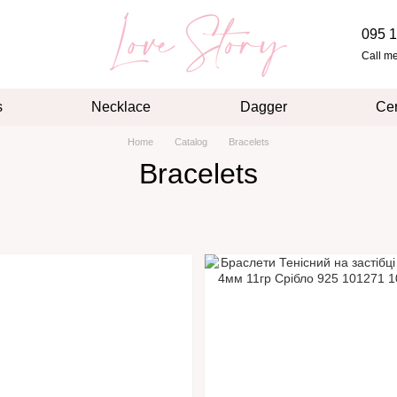
095 1
Call m
s
Necklace
Dagger
Cer
Home
Catalog
Bracelets
Bracelets