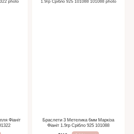
пля Фіаніт
Браслети 3 Метелика 6мм Маркіза
01322
Фіаніт 1.9гр Срібло 925 101088