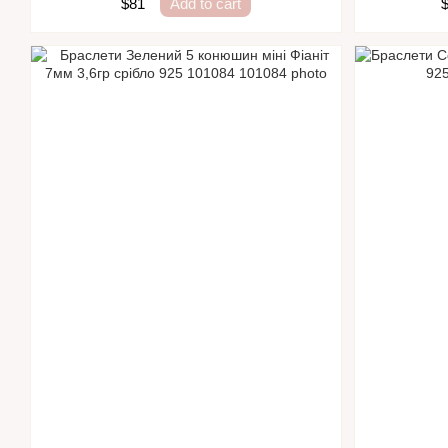
$81
Add to cart