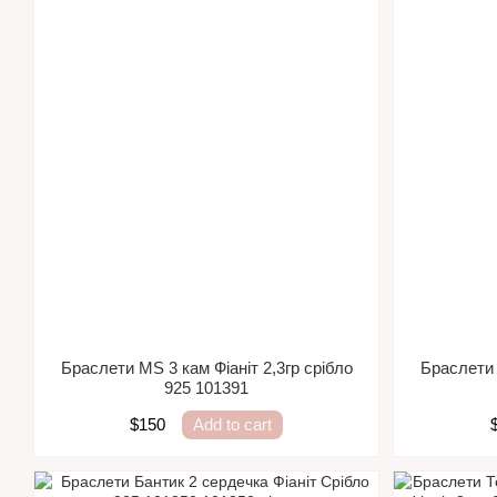
Браслети MS 3 кам Фіаніт 2,3гр срібло
Браслети 
925 101391
$150
Add to cart