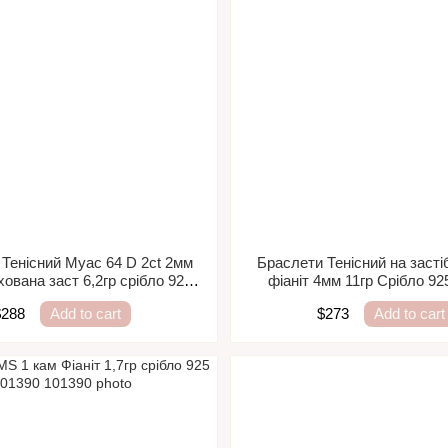
Тенісний Муас 64 D 2ct 2мм
Браслети Тенісний на застіб
ована заст 6,2гр срібло 925
фіаніт 4мм 11гр Срібло 92
101454
$288
Add to cart
$273
Add to cart