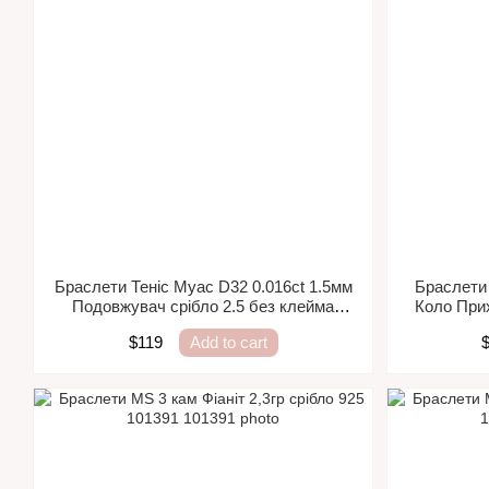
Браслети Теніс Муас D32 0.016ct 1.5мм
Браслети 
Подовжувач срібло 2.5 без клейма
Коло Прих
101484
$119
Add to cart