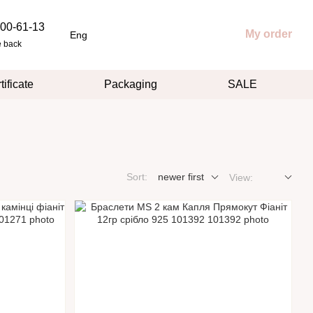
00-61-13
My order
Eng
e back
tificate
Packaging
SALE
Sort:
newer first
View: