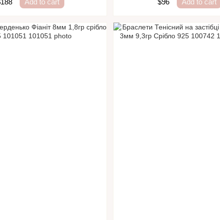
$188
Add to cart
$96
Add to cart