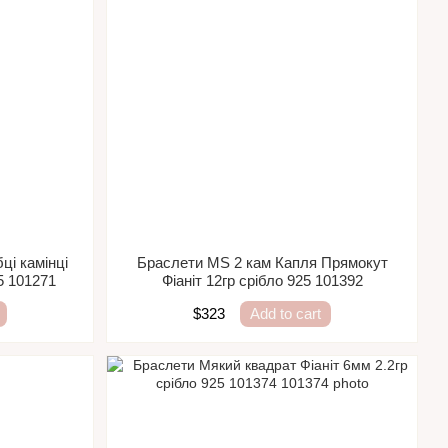
ці камінці
Браслети MS 2 кам Капля Прямокут
5 101271
Фіаніт 12гр срібло 925 101392
$323
Add to cart