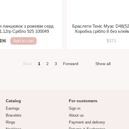
и ланцюжок з рожевім серд
Браслети Теніс Муас D48(52
 1.12гр Срібло 925 100049
Коробка срібло 8 без клей
$96
Add to cart
$373
Back
1
2
3
Forward
Show all
Catalog
For customers
Earrings
Sign in
Bracelets
About us
Rings
Payment and delivery