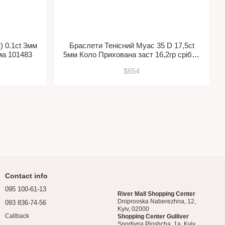
) 0.1ct 3мм
Браслети Тенісний Муас 35 D 17,5ct
ма 101483
5мм Коло Прихована заст 16,2гр срібло
925 101456
$654
Contact info
095 100-61-13
River Mall Shopping Center
Dniprovska Naberezhna, 12,
093 836-74-56
Kyiv, 02000
Callback
Shopping Center Gulliver
Sportivna Ploshcha, 1a, Kyiv,