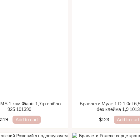
MS 1 кам Фіаніт 1,7гр срібло
Браслети Муас 1 D 1,0ct 6,
925 101390
без клейма 1,9 101
$119
Add to cart
$123
Add to cart