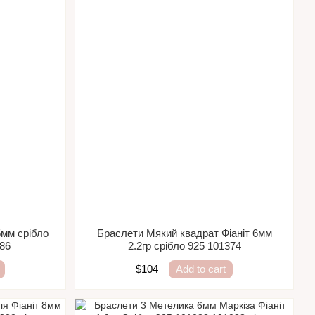
5мм срібло
Браслети Мякий квадрат Фіаніт 6мм
386
2.2гр срібло 925 101374
$104
Add to cart