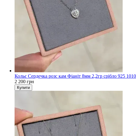
Кольє Сердечка розс кам Фіаніт 8мм 2,2гр срібло 925 101
2 200 грн
Купити