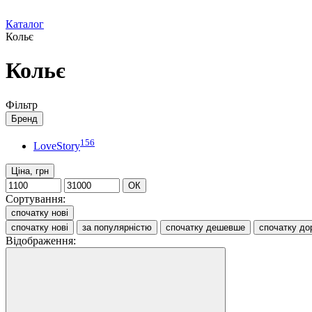
Каталог
Кольє
Кольє
Фільтр
Бренд
156
LoveStory
Ціна, грн
ОК
Сортування:
спочатку нові
спочатку нові
за популярністю
спочатку дешевше
спочатку до
Відображення: