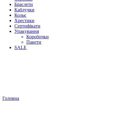
Браслети
Каблучки
Кольє
Хрестики
Сертифікати
Упакування
Коробочки
Пакети
SALE
Головна