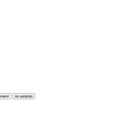
рожчі
за назвою